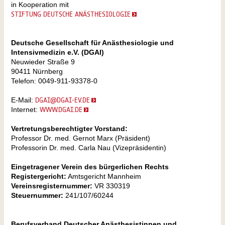
in Kooperation mit
STIFTUNG DEUTSCHE ANÄSTHESIOLOGIE
Deutsche Gesellschaft für Anästhesiologie und
Intensivmedizin e.V. (DGAI)
Neuwieder Straße 9
90411 Nürnberg
Telefon: 0049-911-93378-0
E-Mail:
DGAI@DGAI-EV.DE
Internet:
WWW.DGAI.DE
Vertretungsberechtigter Vorstand:
Professor Dr. med. Gernot Marx (Präsident)
Professorin Dr. med. Carla Nau (Vizepräsidentin)
Eingetragener Verein des bürgerlichen Rechts
Registergericht:
Amtsgericht Mannheim
Vereinsregisternummer:
VR 330319
Steuernummer:
241/107/60244
Berufsverband Deutscher Anästhesistinnen und