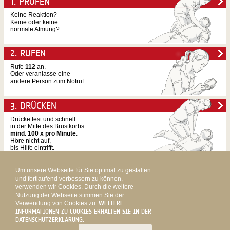
1. PRÜFEN
Keine Reaktion?
Keine oder keine
normale Atmung?
2. RUFEN
Rufe
112
an.
Oder veranlasse eine
andere Person zum Notruf.
3. DRÜCKEN
Drücke fest und schnell
in der Mitte des Brustkorbs:
mind. 100 x pro Minute
.
Höre nicht auf,
bis Hilfe eintrifft.
Um unsere Webseite für Sie optimal zu gestalten
SKIP TO CONTENT
und fortlaufend verbessern zu können,
verwenden wir Cookies. Durch die weitere
HOME
KONTAKT
IMPRESSUM
DATENSCHUTZ
HAFTUNGSAUSSCHLUSS
Nutzung der Webseite stimmen Sie der
Verwendung von Cookies zu.
WEITERE
INFORMATIONEN ZU COOKIES ERHALTEN SIE IN DER
EINE INITIATIVE VON:
DATENSCHUTZERKLÄRUNG.
Berufsverband Deutscher Anästhesistinnen und Anästhesisten e.V.