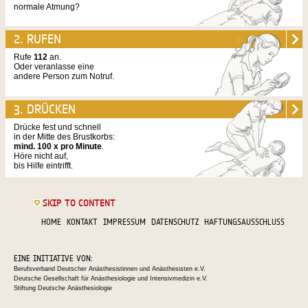
normale Atmung?
2. RUFEN
Rufe
112
an.
Oder veranlasse eine
andere Person zum Notruf.
3. DRÜCKEN
Drücke fest und schnell
in der Mitte des Brustkorbs:
mind. 100 x pro Minute
.
Höre nicht auf,
bis Hilfe eintrifft.
SKIP TO CONTENT
HOME
KONTAKT
IMPRESSUM
DATENSCHUTZ
HAFTUNGSAUSSCHLUSS
EINE INITIATIVE VON:
Berufsverband Deutscher Anästhesistinnen und Anästhesisten e.V.
Deutsche Gesellschaft für Anästhesiologie und Intensivmedizin e.V.
Stiftung Deutsche Anästhesiologie