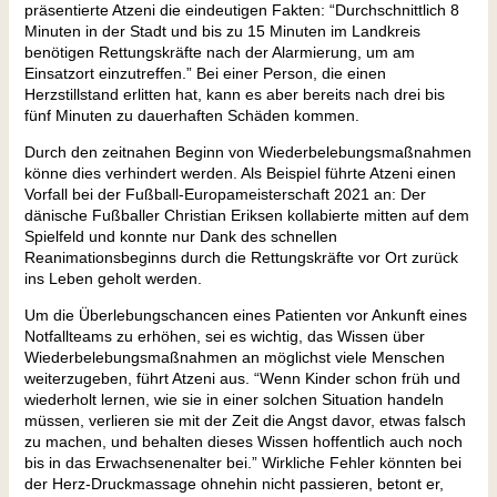
präsentierte Atzeni die eindeutigen Fakten: “Durchschnittlich 8
Minuten in der Stadt und bis zu 15 Minuten im Landkreis
benötigen Rettungskräfte nach der Alarmierung, um am
Einsatzort einzutreffen.” Bei einer Person, die einen
Herzstillstand erlitten hat, kann es aber bereits nach drei bis
fünf Minuten zu dauerhaften Schäden kommen.
Durch den zeitnahen Beginn von Wiederbelebungsmaßnahmen
könne dies verhindert werden. Als Beispiel führte Atzeni einen
Vorfall bei der Fußball-Europameisterschaft 2021 an: Der
dänische Fußballer Christian Eriksen kollabierte mitten auf dem
Spielfeld und konnte nur Dank des schnellen
Reanimationsbeginns durch die Rettungskräfte vor Ort zurück
ins Leben geholt werden.
Um die Überlebungschancen eines Patienten vor Ankunft eines
Notfallteams zu erhöhen, sei es wichtig, das Wissen über
Wiederbelebungsmaßnahmen an möglichst viele Menschen
weiterzugeben, führt Atzeni aus. “Wenn Kinder schon früh und
wiederholt lernen, wie sie in einer solchen Situation handeln
müssen, verlieren sie mit der Zeit die Angst davor, etwas falsch
zu machen, und behalten dieses Wissen hoffentlich auch noch
bis in das Erwachsenenalter bei.” Wirkliche Fehler könnten bei
der Herz-Druckmassage ohnehin nicht passieren, betont er,