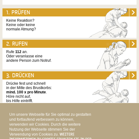
1. PRÜFEN
Keine Reaktion?
Keine oder keine
normale Atmung?
2. RUFEN
Rufe
112
an.
Oder veranlasse eine
andere Person zum Notruf.
3. DRÜCKEN
Drücke fest und schnell
in der Mitte des Brustkorbs:
mind. 100 x pro Minute
.
Höre nicht auf,
bis Hilfe eintrifft.
Um unsere Webseite für Sie optimal zu gestalten
SKIP TO CONTENT
und fortlaufend verbessern zu können,
verwenden wir Cookies. Durch die weitere
HOME
KONTAKT
IMPRESSUM
DATENSCHUTZ
HAFTUNGSAUSSCHLUSS
Nutzung der Webseite stimmen Sie der
Verwendung von Cookies zu.
WEITERE