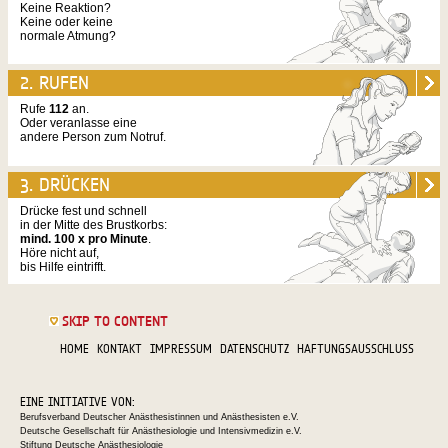
Keine Reaktion?
Keine oder keine
normale Atmung?
2. RUFEN
Rufe
112
an.
Oder veranlasse eine
andere Person zum Notruf.
3. DRÜCKEN
Drücke fest und schnell
in der Mitte des Brustkorbs:
mind. 100 x pro Minute
.
Höre nicht auf,
bis Hilfe eintrifft.
SKIP TO CONTENT
HOME
KONTAKT
IMPRESSUM
DATENSCHUTZ
HAFTUNGSAUSSCHLUSS
EINE INITIATIVE VON:
Berufsverband Deutscher Anästhesistinnen und Anästhesisten e.V.
Deutsche Gesellschaft für Anästhesiologie und Intensivmedizin e.V.
Stiftung Deutsche Anästhesiologie